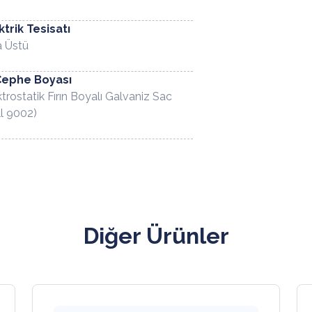
ktrik Tesisatı
a Üstü
Cephe Boyası
trostatik Fırın Boyalı Galvaniz Sac
ll 9002)
Diğer Ürünler