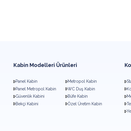
Kabin Modelleri Ürünleri
Ko
Panel Kabin
Metropol Kabin
St
Panel Metropol Kabin
WC Duş Kabin
Ko
Güvenlik Kabini
Büfe Kabin
Me
Bekçi Kabini
Özel Üretim Kabin
Te
Y