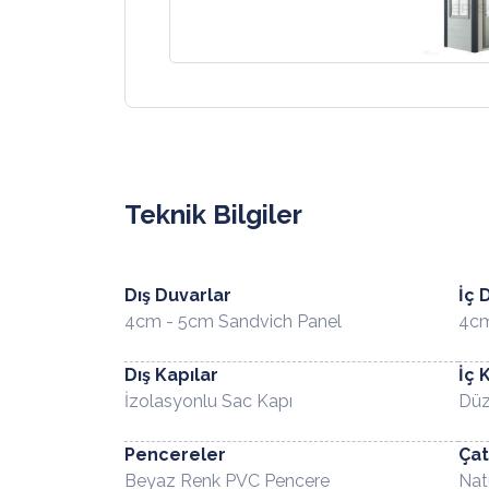
Teknik Bilgiler
Dış Duvarlar
İç 
4cm - 5cm Sandvich Panel
4cm
Dış Kapılar
İç 
İzolasyonlu Sac Kapı
Düz
Pencereler
Çat
Beyaz Renk PVC Pencere
Nat