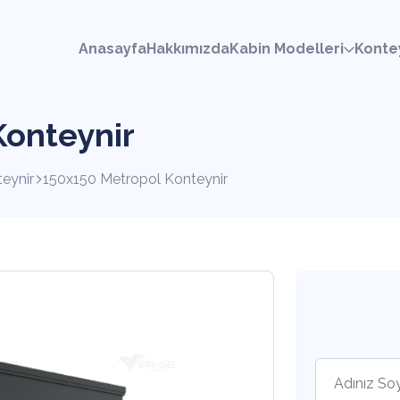
Anasayfa
Hakkımızda
Kabin Modelleri
Konte
Konteynir
eynir
150x150 Metropol Konteynir