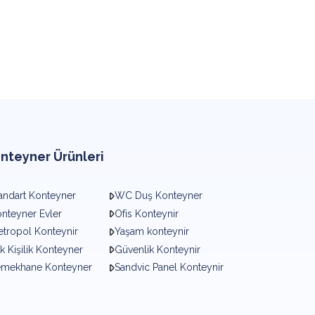
nteyner Ürünleri
andart Konteyner
WC Duş Konteyner
nteyner Evler
Ofis Konteynir
tropol Konteynir
Yaşam konteynir
k Kişilik Konteyner
Güvenlik Konteynir
emekhane Konteyner
Sandvic Panel Konteynir