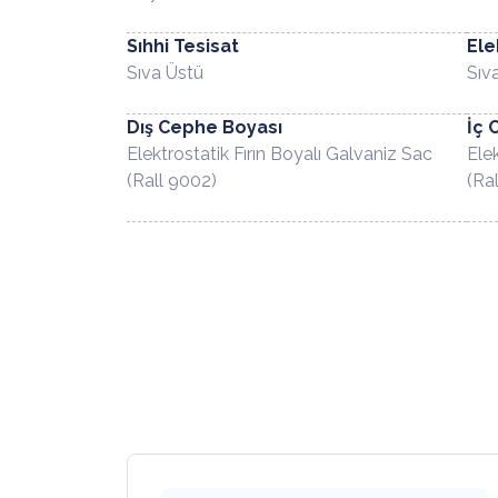
Sıhhi Tesisat
Ele
Sıva Üstü
Sıv
Dış Cephe Boyası
İç 
Elektrostatik Fırın Boyalı Galvaniz Sac
Elek
(Rall 9002)
(Ra