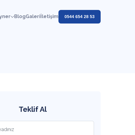
yner
Blog
Galeri
İletişim
0544 654 28 53
Teklif Al