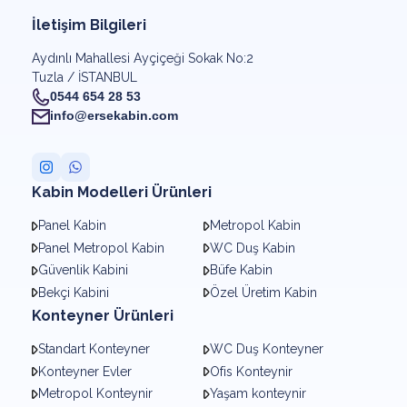
İletişim Bilgileri
Aydınlı Mahallesi Ayçiçeği Sokak No:2
Tuzla / İSTANBUL
0544 654 28 53
info@ersekabin.com
Kabin Modelleri Ürünleri
Panel Kabin
Metropol Kabin
Panel Metropol Kabin
WC Duş Kabin
Güvenlik Kabini
Büfe Kabin
Bekçi Kabini
Özel Üretim Kabin
Konteyner Ürünleri
Standart Konteyner
WC Duş Konteyner
Konteyner Evler
Ofis Konteynir
Metropol Konteynir
Yaşam konteynir