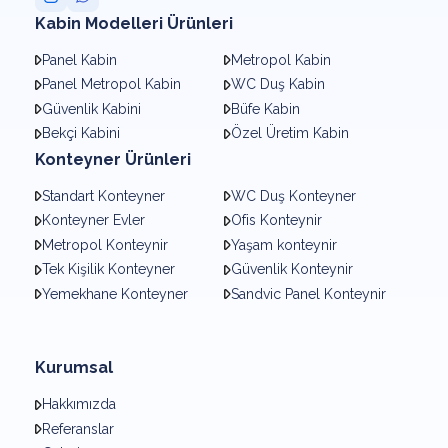
Kabin Modelleri Ürünleri
Panel Kabin
Metropol Kabin
Panel Metropol Kabin
WC Duş Kabin
Güvenlik Kabini
Büfe Kabin
Bekçi Kabini
Özel Üretim Kabin
Konteyner Ürünleri
Standart Konteyner
WC Duş Konteyner
Konteyner Evler
Ofis Konteynir
Metropol Konteynir
Yaşam konteynir
Tek Kişilik Konteyner
Güvenlik Konteynir
Yemekhane Konteyner
Sandvic Panel Konteynir
Kurumsal
Hakkımızda
Referanslar