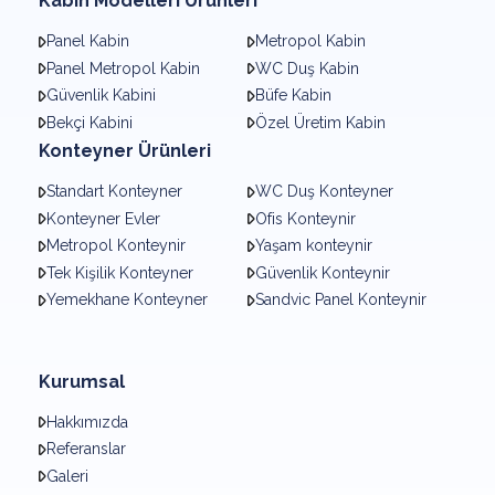
Kabin Modelleri Ürünleri
Panel Kabin
Metropol Kabin
Panel Metropol Kabin
WC Duş Kabin
Güvenlik Kabini
Büfe Kabin
Bekçi Kabini
Özel Üretim Kabin
Konteyner Ürünleri
Standart Konteyner
WC Duş Konteyner
Konteyner Evler
Ofis Konteynir
Metropol Konteynir
Yaşam konteynir
Tek Kişilik Konteyner
Güvenlik Konteynir
Yemekhane Konteyner
Sandvic Panel Konteynir
Kurumsal
Hakkımızda
Referanslar
Galeri