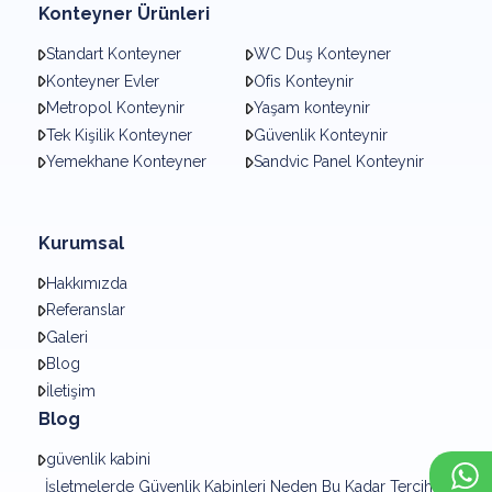
Konteyner Ürünleri
Standart Konteyner
WC Duş Konteyner
Konteyner Evler
Ofis Konteynir
Metropol Konteynir
Yaşam konteynir
Tek Kişilik Konteyner
Güvenlik Konteynir
Yemekhane Konteyner
Sandvic Panel Konteynir
Kurumsal
Hakkımızda
Referanslar
Galeri
Blog
İletişim
Blog
güvenlik kabini
×
Whatsapp
İşletmelerde Güvenlik Kabinleri Neden Bu Kadar Tercih