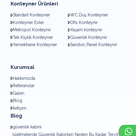
Konteyner Ürünleri
Standart Konteyner
WC Duş Konteyner
Konteyner Evler
Ofis Konteynir
Metropol Konteynir
Yaşam konteynir
Tek Kişilik Konteyner
Güvenlik Konteynir
Yemekhane Konteyner
Sandvic Panel Konteynir
Kurumsal
Hakkımızda
Referanslar
Galeri
Blog
İletişim
Blog
güvenlik kabini
×
Whatsapp
İşletmelerde Güvenlik Kabinleri Neden Bu Kadar Tercih