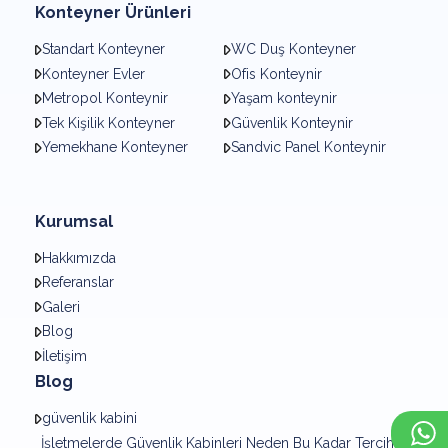
Konteyner Ürünleri
Standart Konteyner
WC Duş Konteyner
Konteyner Evler
Ofis Konteynir
Metropol Konteynir
Yaşam konteynir
Tek Kişilik Konteyner
Güvenlik Konteynir
Yemekhane Konteyner
Sandvic Panel Konteynir
Kurumsal
Hakkımızda
Referanslar
Galeri
Blog
İletişim
Blog
güvenlik kabini
×
Whatsapp
İşletmelerde Güvenlik Kabinleri Neden Bu Kadar Tercih