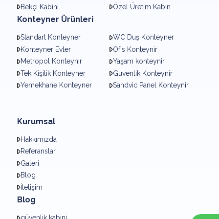
Bekçi Kabini
Özel Üretim Kabin
Konteyner Ürünleri
Standart Konteyner
WC Duş Konteyner
Konteyner Evler
Ofis Konteynir
Metropol Konteynir
Yaşam konteynir
Tek Kişilik Konteyner
Güvenlik Konteynir
Yemekhane Konteyner
Sandvic Panel Konteynir
Kurumsal
Hakkımızda
Referanslar
Galeri
Blog
İletişim
Blog
güvenlik kabini