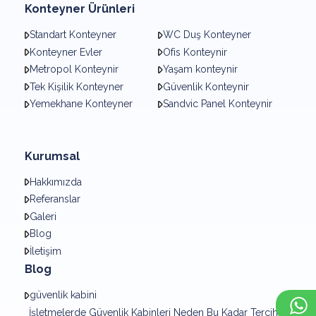
Konteyner Ürünleri
Standart Konteyner
WC Duş Konteyner
Konteyner Evler
Ofis Konteynir
Metropol Konteynir
Yaşam konteynir
Tek Kişilik Konteyner
Güvenlik Konteynir
Yemekhane Konteyner
Sandvic Panel Konteynir
Kurumsal
Hakkımızda
Referanslar
Galeri
Blog
İletişim
Blog
güvenlik kabini
×
Whatsapp
İşletmelerde Güvenlik Kabinleri Neden Bu Kadar Tercih