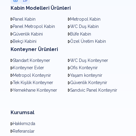
Kabin Modelleri Ürünleri
Panel Kabin
Metropol Kabin
Panel Metropol Kabin
WC Duş Kabin
Güvenlik Kabini
Büfe Kabin
Bekçi Kabini
Özel Üretim Kabin
Konteyner Ürünleri
Standart Konteyner
WC Duş Konteyner
Konteyner Evler
Ofis Konteynir
Metropol Konteynir
Yaşam konteynir
Tek Kişilik Konteyner
Güvenlik Konteynir
Yemekhane Konteyner
Sandvic Panel Konteynir
Kurumsal
Hakkımızda
Referanslar