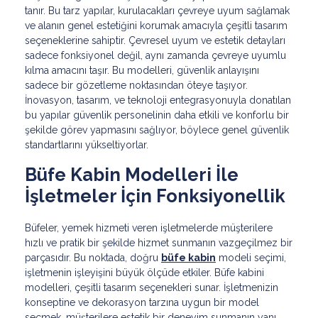
tanır. Bu tarz yapılar, kurulacakları çevreye uyum sağlamak
ve alanın genel estetiğini korumak amacıyla çeşitli tasarım
seçeneklerine sahiptir. Çevresel uyum ve estetik detayları
sadece fonksiyonel değil, aynı zamanda çevreye uyumlu
kılma amacını taşır. Bu modelleri, güvenlik anlayışını
sadece bir gözetleme noktasından öteye taşıyor.
İnovasyon, tasarım, ve teknoloji entegrasyonuyla donatılan
bu yapılar güvenlik personelinin daha etkili ve konforlu bir
şekilde görev yapmasını sağlıyor, böylece genel güvenlik
standartlarını yükseltiyorlar.
Büfe Kabin Modelleri İle
İşletmeler İçin Fonksiyonellik
Büfeler, yemek hizmeti veren işletmelerde müşterilere
hızlı ve pratik bir şekilde hizmet sunmanın vazgeçilmez bir
parçasıdır. Bu noktada, doğru
büfe kabin
modeli seçimi,
işletmenin işleyişini büyük ölçüde etkiler. Büfe kabini
modelleri, çeşitli tasarım seçenekleri sunar. İşletmenizin
konseptine ve dekorasyon tarzına uygun bir model
seçmek, müşterilere estetik bir deneyim sunmanın yanı