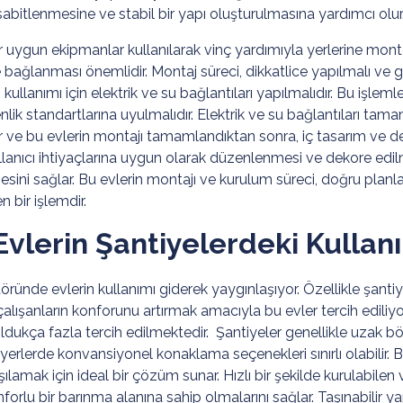
ın sabitlenmesine ve stabil bir yapı oluşturulmasına yardımcı olur
ar uygun ekipmanlar kullanılarak vinç yardımıyla yerlerine monte
e bağlanması önemlidir. Montaj süreci, dikkatlice yapılmalı ve g
kullanımı için elektrik ve su bağlantıları yapılmalıdır. Bu işlemle
nlik standartlarına uyulmalıdır. Elektrik ve su bağlantıları tam
ir ve bu evlerin montajı tamamlandıktan sonra, iç tasarım ve 
ullanıcı ihtiyaçlarına uygun olarak düzenlenmesi ve dekore edilm
sini sağlar. Bu evlerin montajı ve kurulum süreci, doğru planla
 bir işlemdir.
vlerin Şantiyelerdeki Kullan
ünde evlerin kullanımı giderek yaygınlaşıyor. Özellikle şanti
çalışanların konforunu artırmak amacıyla bu evler tercih ediliyo
dukça fazla tercih edilmektedir. Şantiyeler genellikle uzak bö
erlerde konvansiyonel konaklama seçenekleri sınırlı olabilir. Bu
ılamak için ideal bir çözüm sunar. Hızlı bir şekilde kurulabilen v
forlu bir barınma alanına sahip olmalarını sağlar. Taşınabilir yap