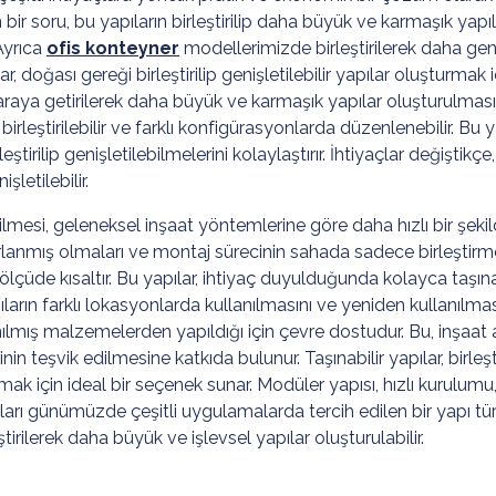
an bir soru, bu yapıların birleştirilip daha büyük ve karmaşık yapı
Ayrıca
ofis konteyner
modellerimizde birleştirilerek daha gen
ılar, doğası gereği birleştirilip genişletilebilir yapılar oluşturmak
 araya getirilerek daha büyük ve karmaşık yapılar oluşturulma
irleştirilebilir ve farklı konfigürasyonlarda düzenlenebilir. Bu 
leştirilip genişletilebilmelerini kolaylaştırır. İhtiyaçlar değiştikç
şletilebilir.
rilmesi, geleneksel inşaat yöntemlerine göre daha hızlı bir şekild
lanmış olmaları ve montaj sürecinin sahada sadece birleştirme
ölçüde kısaltır. Bu yapılar, ihtiyaç duyulduğunda kolayca taşına
yapıların farklı lokasyonlarda kullanılmasını ve yeniden kullanılmas
nılmış malzemelerden yapıldığı için çevre dostudur. Bu, inşaat a
erinin teşvik edilmesine katkıda bulunur. Taşınabilir yapılar, birl
ak için ideal bir seçenek sunar. Modüler yapısı, hızlı kurulumu, 
ıları günümüzde çeşitli uygulamalarda tercih edilen bir yapı tür
tirilerek daha büyük ve işlevsel yapılar oluşturulabilir.