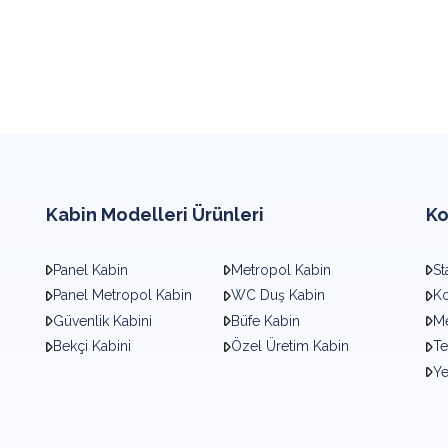
Kabin Modelleri Ürünleri
Ko
Panel Kabin
Metropol Kabin
St
Panel Metropol Kabin
WC Duş Kabin
Ko
Güvenlik Kabini
Büfe Kabin
Me
Bekçi Kabini
Özel Üretim Kabin
Te
Y