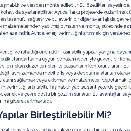
ınabilir ve yeniden monte edilebilir. Bu özellikleri sayesinde,
olaylıkla ayarlanabilirler. Ayrıca, farklı projelerde kullanılmak 
 tasarrufu sağlanır ve bu evlerin bir diğer avantajı da çevre d
apı malzemelerinden yapılmış olmaları ve montaj sürecinde az m
 en aza indirir. Ayrıca, enerji verimliliğini artırmak için yenileneb
venliği ve rahatlığı önemlidir. Taşınabilir yapılar, yangına day
enlik standartlarına uygun olmaları nedeniyle güvenli bir kona
e iç mekan düzenlemeleri ile çalışanların konforunu artırır. Bu
eğil, aynı zamanda mobil ofis veya depolama alanları olarak da 
fis alanı sağlamak veya ekipman ve malzemeleri depolamak içi
ın verimliliği artırılabilir. Taşınabilir yapılar, şantiyelerde geç
ik, esnek ve çevre dostu bir çözüm sunarlar. Bu avantajları say
anımı giderek artmaktadır.
pılar Birleştirilebilir Mi?
şitli ihtiyaçlara yönelik pratik ve ekonomik bir çözüm olarak 