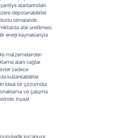
 şantiye alanlarındaki
üzere depolanabilirler,
ostu olmalarıdır.
iktarda atık üretilmesi,
ilir enerji kaynaklarıyla
anıklı malzemelerden
klama alanı sağlar.
 evler sadece
kullanılabilirler.
n ideal bir çözümdür.
ici konaklama ve çalışma
esinde, inşaat
popülerlik kazanıyor.