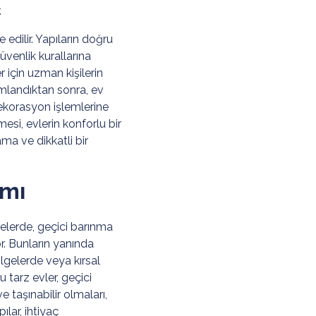
.
 edilir. Yapıların doğru
üvenlik kurallarına
r için uzman kişilerin
amlandıktan sonra, ev
dekorasyon işlemlerine
esi, evlerin konforlu bir
ma ve dikkatli bir
ımı
yelerde, geçici barınma
r. Bunların yanında
lgelerde veya kırsal
 tarz evler, geçici
e taşınabilir olmaları,
ılar, ihtiyaç