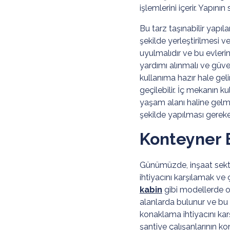
işlemlerini içerir. Yapın
Bu tarz taşınabilir yapıl
şekilde yerleştirilmesi v
uyulmalıdır ve bu evlerin 
yardımı alınmalı ve güve
kullanıma hazır hale gel
geçilebilir. İç mekanın k
yaşam alanı haline gelme
şekilde yapılması gereken
Konteyner E
Günümüzde, inşaat sektör
ihtiyacını karşılamak ve 
kabin
gibi modellerde ol
alanlarda bulunur ve bu y
konaklama ihtiyacını karş
şantiye çalışanlarının kon