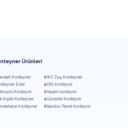
nteyner Ürünleri
andart Konteyner
WC Duş Konteyner
nteyner Evler
Ofis Konteynir
tropol Konteynir
Yaşam konteynir
k Kişilik Konteyner
Güvenlik Konteynir
emekhane Konteyner
Sandvic Panel Konteynir