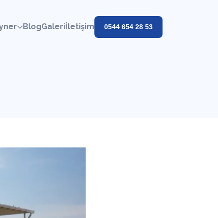
yner
Blog
Galeri
İletişim
0544 654 28 53