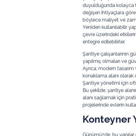
duyulduğunda kolayca taş
değişen ihtiyaçlara göre k
böylece maliyet ve zaman
Yeniden kullanılabilir y
çevre üzerindeki etkilerini
entegre edilebilirler.
Şantiye çalışanlarının gü
yapılmış olmaları ve güv
Ayrıca, modern tasarım v
konaklama alanı olarak d
Şantiye yönetimi için o
Bu şekilde, şantiye alanın
alanı sağlamak için prat
projelerinde evlerin kull
Konteyner Ya
Günümüzde, bu yapılar çe