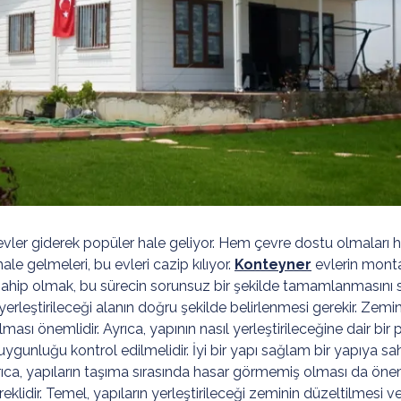
vler giderek popüler hale geliyor. Hem çevre dostu olmaları he
ale gelmeleri, bu evleri cazip kılıyor.
Konteyner
evlerin monta
sahip olmak, bu sürecin sorunsuz bir şekilde tamamlanmasını s
rleştirileceği alanın doğru şekilde belirlenmesi gerekir. Zem
olması önemlidir. Ayrıca, yapının nasıl yerleştirileceğine dair bir
 uygunluğu kontrol edilmelidir. İyi bir yapı sağlam bir yapıya sa
rıca, yapıların taşıma sırasında hasar görmemiş olması da öneml
reklidir. Temel, yapıların yerleştirileceği zeminin düzeltilmesi